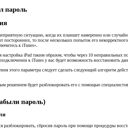
ыл пароль
ия
 неприятную ситуацию, когда их планшет намеренно или случай
от посторонних, то после нескольких попыток его некорректного
ючитесь к iTunes».
я настройка iPad таким образом, чтобы через 10 неправильных п
 подключении к iTunes у вас будет возможность восстановить да
ния этого параметра следует сделать следующий алгоритм дейст
ьным решением будет разблокировать его с помощью специалисто
забыли пароль)
оля
ся разблокировать, сбросив пароль при помощи процедуры восст