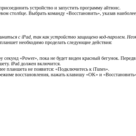
 присоединить устройство и запустить программу айтюнс.
евом столбце. Выбрать команду «Восстановить», указав наиболе
единиться c iPad, так как устройство защищено код-паролем. Не
ь планшет необходимо проделать следующие действия:
 секунд «Power», пока не будет виден красный бегунок. Передв
ету. iPad должен включится.
е планшета не появится: «Подключитесь к iTunes».
в режиме восстановления, нажать клавишу «OK» и «Восстановить»