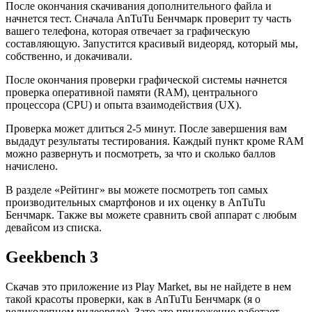
После окончания скачивания дополнительного файла и
начнется тест. Сначала AnTuTu Бенчмарк проверит ту часть
вашего телефона, которая отвечает за графическую
составляющую. Запустится красивый видеоряд, который мы,
собственно, и докачивали.
После окончания проверки графической системы начнется
проверка оперативной памяти (RAM), центрального
процессора (CPU) и опыта взаимодействия (UX).
Проверка может длиться 2-5 минут. После завершения вам
выдадут результаты тестирования. Каждый пункт кроме RAM
можно развернуть и посмотреть, за что и сколько баллов
начислено.
В разделе «Рейтинг» вы можете посмотреть топ самых
производительных смартфонов и их оценку в AnTuTu
Бенчмарк. Также вы можете сравнить свой аппарат с любым
девайсом из списка.
Geekbench 3
Скачав это приложение из Play Market, вы не найдете в нем
такой красоты проверки, как в AnTuTu Бенчмарк (я о
великолепном видеоряде). Зато это приложение работает