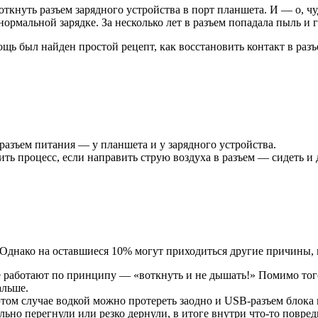
кнуть разъем зарядного устройства в порт планшета. И — о, чуд
ормальной зарядке. За несколько лет в разъем попадала пыль и г
щь был найден простой рецепт, как восстановить контакт в разъ
разъем питания — у планшета и у зарядного устройства.
ть процесс, если направить струю воздуха в разъем — сидеть и 
Однако на оставшиеся 10% могут приходиться другие причины, п
е работают по принципу — «воткнуть и не дышать!» Помимо того,
альше.
этом случае водкой можно протереть заодно и USB-разъем блока 
но перегнули или резко дернули, в итоге внутри что-то повреди