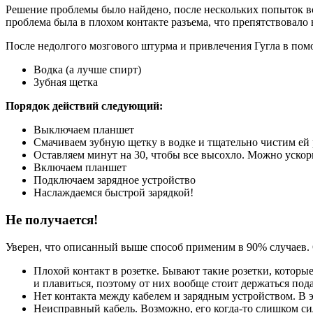
Решение проблемы было найдено, после нескольких попыток вот
проблема была в плохом контакте разъема, что препятствовало н
После недолгого мозгового штурма и привлечения Гугла в помо
Водка (а лучше спирт)
Зубная щетка
Порядок действий следующий:
Выключаем планшет
Смачиваем зубную щетку в водке и тщательно чистим ей 
Оставляем минут на 30, чтобы все высохло. Можно ускори
Включаем планшет
Подключаем зарядное устройство
Наслаждаемся быстрой зарядкой!
Не получается!
Уверен, что описанный выше способ применим в 90% случаев. 
Плохой контакт в розетке. Бывают такие розетки, которы
и плавиться, поэтому от них вообще стоит держаться под
Нет контакта между кабелем и зарядным устройством. В 
Неисправный кабель. Возможно, его когда-то слишком силь