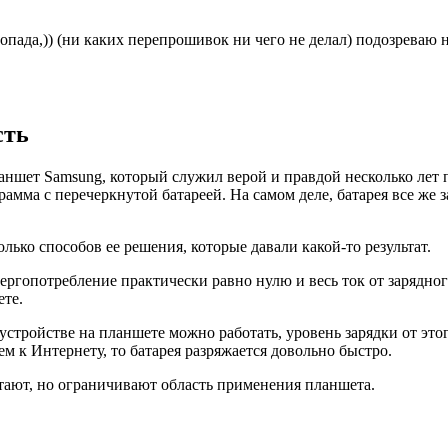
пада,)) (ни каких перепрошивок ни чего не делал) подозреваю на
сть
шет Samsung, который служил верой и правдой несколько лет пе
грамма с перечеркнутой батареей. На самом деле, батарея все же
ько способов ее решения, которые давали какой-то результат.
нергопотребление практически равно нулю и весь ток от зарядного
ете.
тройстве на планшете можно работать, уровень зарядки от этого
 к Интернету, то батарея разряжается довольно быстро.
тают, но ограничивают область применения планшета.