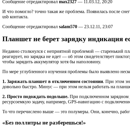
Сообщение отредактировал
max2327
— 11.03.12, 20:20
И что помогло? точно такая же проблема. Появилась после снего
usb контакта.
Сообщение отредактировал
salam570
— 23.12.11, 23:07
Планшет не берет зарядку индикация е
Недавно столкнулся с неприятной проблемой — старенький план
реагирует, но зарядка не идет — об этом свидетелствует пикто
чтобы зарядить аккумулятор хотя бы наполовину.
По мере углубленного изучения проблемы было выявлено нескол
1. Заряжать планшет в отключенном состоянии
. При этом э
довольно быстро. Минус — при этом нельзя работать на планш
2. Просто подождать подольше.
При подключенном зарядном ус
ресурсоемкую задачу, например, GPS-навигацию с подключением
То что перечислено выше — это полумеры. Они, конечно, рабо
«Без поллитры не разберешься!»