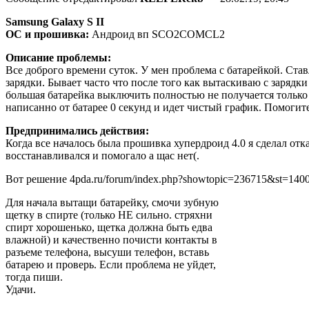
Samsung Galaxy S II
ОС и прошивка:
Андроид вп SCO2COMCL2
Описание проблемы:
Все доброго времени суток. У мен проблема с батарейкой. Став
зарядки. Бывает часто что после того как вытаскиваю с зарядк
большая батарейка выключить полностью не получается только 
написанно от батарее 0 секунд и идет чистый график. Помогит
Предпринимались действия:
Когда все началось была прошивка хупердроид 4.0 я сделал откат
восстанавливался и помогало а щас нет(.
Вот решение 4pda.ru/forum/index.php?showtopic=236715&st=140
Для начала вытащи батарейку, смочи зубную
щетку в спирте (только НЕ сильно. стряхни
спирт хорошенько, щетка должна быть едва
влажной) и качественно почисти контакты в
разъеме телефона, высуши телефон, вставь
батарею и проверь. Если проблема не уйдет,
тогда пиши.
Удачи.