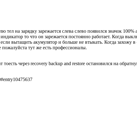
лю тел на зарядку зарежается слева слево появился значок 100% 
и индикатор то что он зарежается постоянно работает. Когда вык
если вытащить акумулятор и больше не втыкать. Когда захожу в
е пожалуйста тут же есть профессионалы.
 тоесть через recovery backup and restore остановился на обратну
0#entry10475637