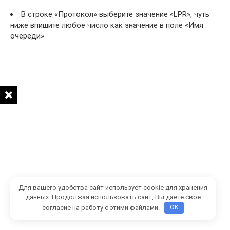
В строке «Протокол» выберите значение «LPR», чуть
ниже впишите любое число как значение в поле «Имя
очереди»
Для вашего удобства сайт использует cookie для хранения
В следующем окне выберите для установки драйвера
данных. Продолжая использовать сайт, Вы даете свое
пункт «Установить с диска».
согласие на работу с этими файлами.
OK