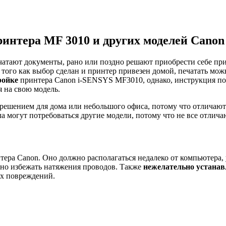
ринтера MF 3010 и других моделей Canon
чатают документы, рано или поздно решают приобрести себе прин
 того как выбор сделан и принтер привезен домой, печатать можн
ройке
принтера Canon i-SENSYS MF3010, однако, инструкция под
 на свою модель.
решением для дома или небольшого офиса, потому что отличаю
 могут потребоваться другие модели, потому что не все отлича
тера Canon. Оно должно располагаться недалеко от компьютера,
ьно избежать натяжения проводов. Также
нежелательно устанав
ых повреждений.