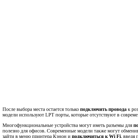
После выбора места остается только
подключить провода
к роз
модели используют LPT порты, которые отсутствуют в совреме
Многофункциональные устройства могут иметь разъемы для
п
полезно для офисов. Современные модели также могут обменив
зайти в меню принтера Кэнон и
подключиться к
Wi
Fi
, введя