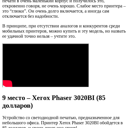
печати в очень маленький корпус и получилось это,
откровенно говоря, не очень хорошо. Слабое место принтера –
это “глюки”. Он очень долго включается, а иногда сам
отключается без надобности.
В принципе, при отсутствии аналогов и конкурентов среди
мобильных принтеров, можно купить и эту модель, но назвать
ее удачной точно нельзя – учтите это.
9 место – Xerox Phaser 3020BI (85
долларов)
Устройство со светодиодной печатью, предназначенное для
небольшого офиса. Принтер Xerox Phaser 3020BI обойдется в
85 долларов, и своих денег оно стоит!