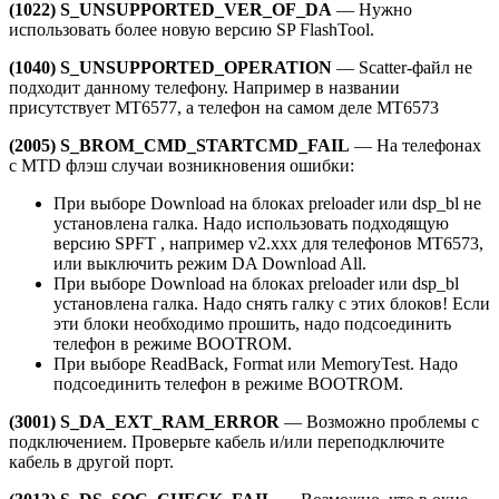
(1022) S_UNSUPPORTED_VER_OF_DA
— Нужно
использовать более новую версию SP FlashTool.
(1040) S_UNSUPPORTED_OPERATION
— Scatter-файл не
подходит данному телефону. Например в названии
присутствует MT6577, а телефон на самом деле MT6573
(2005) S_BROM_CMD_STARTCMD_FAIL
— На телефонах
с MTD флэш случаи возникновения ошибки:
При выборе Download на блоках preloader или dsp_bl не
установлена галка. Надо использовать подходящую
версию SPFT , например v2.xxx для телефонов MT6573,
или выключить режим DA Download All.
При выборе Download на блоках preloader или dsp_bl
установлена галка. Надо снять галку с этих блоков! Если
эти блоки необходимо прошить, надо подсоединить
телефон в режиме BOOTROM.
При выборе ReadBack, Format или MemoryTest. Надо
подсоединить телефон в режиме BOOTROM.
(3001) S_DA_EXT_RAM_ERROR
— Возможно проблемы с
подключением. Проверьте кабель и/или переподключите
кабель в другой порт.