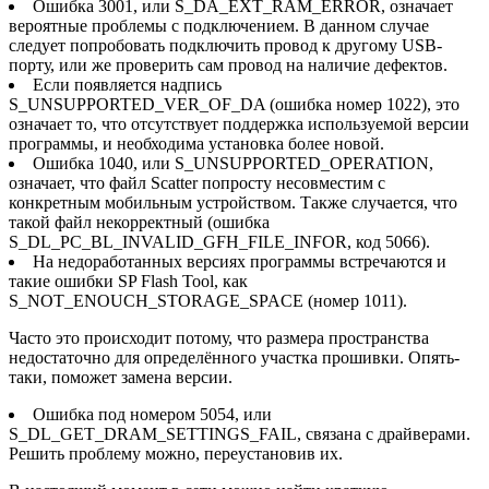
Ошибка 3001, или S_DA_EXT_RAM_ERROR, означает
вероятные проблемы с подключением. В данном случае
следует попробовать подключить провод к другому USB-
порту, или же проверить сам провод на наличие дефектов.
Если появляется надпись
S_UNSUPPORTED_VER_OF_DA (ошибка номер 1022), это
означает то, что отсутствует поддержка используемой версии
программы, и необходима установка более новой.
Ошибка 1040, или S_UNSUPPORTED_OPERATION,
означает, что файл Scatter попросту несовместим с
конкретным мобильным устройством. Также случается, что
такой файл некорректный (ошибка
S_DL_PC_BL_INVALID_GFH_FILE_INFOR, код 5066).
На недоработанных версиях программы встречаются и
такие ошибки SP Flash Tool, как
S_NOT_ENOUCH_STORAGE_SPACE (номер 1011).
Часто это происходит потому, что размера пространства
недостаточно для определённого участка прошивки. Опять-
таки, поможет замена версии.
Ошибка под номером 5054, или
S_DL_GET_DRAM_SETTINGS_FAIL, связана с драйверами.
Решить проблему можно, переустановив их.