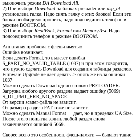
выключить режим
DA Download All
.
2) При выборе
Download
на блоках preloader или
dsp_bl
установлена галка. Надо снять галку с этих блоков! Если эти
блоки необходимо прошить, надо подсоединить телефон в
режиме BOOTROM.
3) При выборе
ReadBack
,
Format
или
MemoryTest
. Надо
подсоединить телефон в режиме
BOOTROM
.
Аппатаная проблема с флеш-памятью
Ошибка возникает:
Если делать Format, то вылезет ошибка
S_PART_NO_VALID_TABLE (1037) и при этом говорится,
что нужно сделать Download для создания таблицы разделов.
Firmware Upgrade не дает делать -> опять же из-за ошибки
1037
Можно сделать Download одного только PRELOADER.
Загрузка любого другого раздела выдает ошибку (5069)
S_DL_PMT_ERR_NO_SPACE.
От версии scatter-файла не зависит.
От размера раздела FAT тоже не зависит.
Можно сделать Manual Format — дает, но в пределах UA Size.
После этого попытка залить любой раздел снова
заканчивается ошибкой 5069.
Скорее всего это особенность флеш-памяти — бывают такие