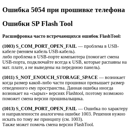
Ошибка 5054 при прошивке телефона
Ошибки SP Flash Tool
Расшифровка часто встречающихся ошибок FlashTool:
(1003) S_COM_PORT_OPEN_FAIL
— проблема в USB-
кабеле (меняем кабель USB-кабель).
либо проблема в USB-порте компьютера (помогает смена
USB-порта, подключайте всегда к USB, которые распаяны на
мат. плате, а не выведены на переднюю панель).
(1011) S_NOT_ENOUCH_STORAGE_SPACE
— возникает
когда размер какой-либо части прошивки превышает размер
отведенного ему пространства. Данная ошибка иногда
возникает на «сырых» версиях Flashtool, поэтому возможно
поможет смена версии прошивальщика.
(1013) S_COM_PORT_OPEN_FAIL
— Ошибка по характеру
и направленности аналогична ошибке 1003. Решения нужно
искать по тому же принципу (см. 1003).
Также может помочь смена версии FlashTool.