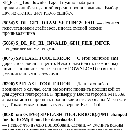
SP_Flash_Tool download agent нужно выбирать
прилагающийся к данной версии прошивальщика. Выбор
других агентов дает такую ошибку.
(5054) S_DL_GET_DRAM_SETTINGS_FAIL
— Лечится
переустановкой драйверов, иногда сменой версии
прошивальщика
(5066) S_DL_PC_BL_INVALID_GFH_FILE_INFOR
—
Неправильный scatter-файл.
(8045) SP FLASH TOOL ERROR
— С этой ошибкой вам
дорога в сервисный центр. Некоторым (очень не многим)
помогла прошивка через кнопку DOWNLOAD со всеми
установленными галочками.
(8200) SP FLASH TOOL ERROR
— Данная ошибка
возникает в случае, если вы хотите прошить прошивкой от
для другой платформы. К примеру, у Вас платформа MT6589,
а вы пытаетесь прошить прошивкой от телефона на MT6572 и
т.д. Также может помочь смена версии Flash Tool.
(8038 или 0x1F66) SP FLASH TOOL ERROR)/(PMT changed
for the ROM; it must be downloaded
— первое что нужно попробовать сделать -> сменить режим