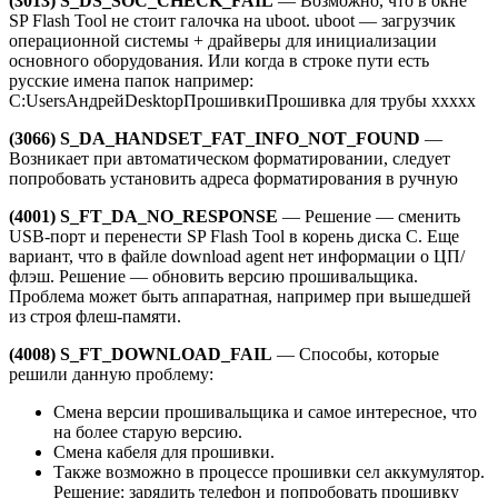
(3013) S_DS_SOC_CHECK_FAIL
— Возможно, что в окне
SP Flash Tool не стоит галочка на uboot. uboot — загрузчик
операционной системы + драйверы для инициализации
основного оборудования. Или когда в строке пути есть
русские имена папок например:
C:UsersАндрейDesktopПрошивкиПрошивка для трубы xxxxx
(3066) S_DA_HANDSET_FAT_INFO_NOT_FOUND
—
Возникает при автоматическом форматировании, следует
попробовать установить адреса форматирования в ручную
(4001) S_FT_DA_NO_RESPONSE
— Решение — сменить
USB-порт и перенести SP Flash Tool в корень диска C. Еще
вариант, что в файле download agent нет информации о ЦП/
флэш. Решение — обновить версию прошивальщика.
Проблема может быть аппаратная, например при вышедшей
из строя флеш-памяти.
(4008) S_FT_DOWNLOAD_FAIL
— Способы, которые
решили данную проблему:
Смена версии прошивальщика и самое интересное, что
на более старую версию.
Смена кабеля для прошивки.
Также возможно в процессе прошивки сел аккумулятор.
Решение: зарядить телефон и попробовать прошивку