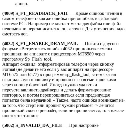
заново.
(4009) S_FT_READBACK_FAIL
— Кроме ошибок чтения в
самом телефоне такая же ошибка при ошибках в файловой
системе PC . Например не хватает места для файла или файл
невозможно перезаписать т.к. он залочен. Для уточнения надо
смотреть лог.
(4032) S_FT_ENABLE_DRAM_FAIL
— Цитата с другого
форума: «Встретилась ошибка 4032 при попытке смены
прошивки на аппарате с процессором MT6589 через
программу Sp_Flash_tool.
Аппарат оживил, отформатировав телефон через кнопку
Format (не делайте это если у вас аппарат на процессоре
MT6575 или 6577) в программе sp_flash_tool, затем скачал
официальную прошивку и прошил ее со всеми галочками
через кнопку download. Иногда нужно удалять и
переустанавливать драйверы и делать форматирование
повторно, и потом перепрошиваться если предыдущая
попытка была неудачной.» Также, часто ошибка возникает из-
за того, что стёрт или прошит чужий preloader -> лечится
прошивкой своего preloader, если не прошивается, то в начале
ищется тест-поинт
(5002) S_INVALID_DA_FILE
— При настройке