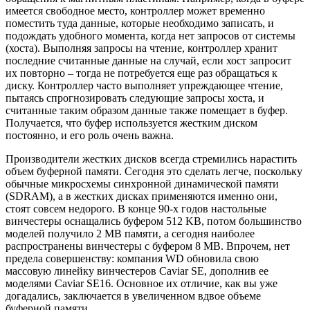
имеется свободное место, контроллер может временно
поместить туда данные, которые необходимо записать, и
подождать удобного момента, когда нет запросов от системы
(хоста). Выполняя запросы на чтение, контроллер хранит
последние считанные данные на случай, если хост запросит
их повторно – тогда не потребуется еще раз обращаться к
диску. Контроллер часто выполняет упреждающее чтение,
пытаясь спрогнозировать следующие запросы хоста, и
считанные таким образом данные также помещает в буфер.
Получается, что буфер используется жестким диском
постоянно, и его роль очень важна.
Производители жестких дисков всегда стремились нарастить
объем буферной памяти. Сегодня это сделать легче, поскольку
обычные микросхемы синхронной динамической памяти
(SDRAM), а в жестких дисках применяются именно они,
стоят совсем недорого. В конце 90-х годов настольные
винчестеры оснащались буфером 512 KB, потом большинство
моделей получило 2 MB памяти, а сегодня наиболее
распространены винчестеры с буфером 8 MB. Впрочем, нет
предела совершенству: компания WD обновила свою
массовую линейку винчестеров Caviar SE, дополнив ее
моделями Caviar SE16. Основное их отличие, как вы уже
догадались, заключается в увеличенном вдвое объеме
буферной памяти.