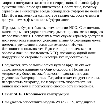
запросы поступают хаотично и непрерывно, большой буфер –
существенный плюс для винчестера. Собственно, поэтому
серверные винчестеры всегда оснащались буфером не менее 8
MB. Но в настольном компьютере важнее скорость чтения и
доступа, чем эффективность буферизации.
(Правда, не будем забывать о технологии NCQ. C ее помощью
винчестер может управлять очередью запросов, меняя порядок
их обслуживания. Поскольку в этом случае характер доступа к
носителю тоже меняется, дополнительная буферизация может
помочь в улучшении производительности. Но увы –
большинство пользователей до сих пор не знает, каким
образом можно использовать NCQ, поскольку одной лишь
поддержки со стороны винчестера тут недостаточно).
Получается, что большой объем буфера вряд ли окажет
существенное влияние на общую скорость. Поставить
микросхему более высокой емкости недостаточно для
улучшения быстродействия. Разработчикам следует не только
переработать микрокод, но и улучшить скорость чтения/
записи носителя и пропускную способность интерфейса.
Caviar SE16. Особенности конструкции
Нам удалось сопоставить модель WD2500KS, входящую в