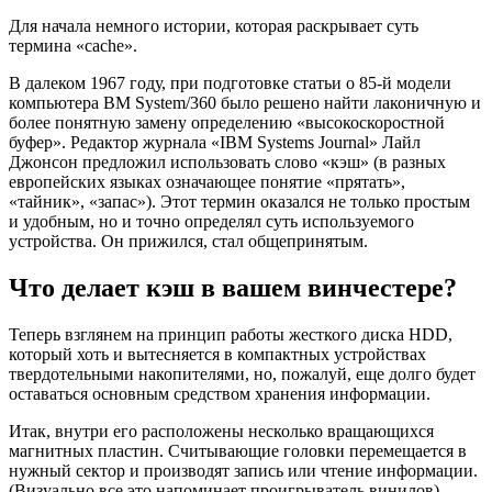
Для начала немного истории, которая раскрывает суть
термина «cache».
В далеком 1967 году, при подготовке статьи о 85-й модели
компьютера BM System/360 было решено найти лаконичную и
более понятную замену определению «высокоскоростной
буфер». Редактор журнала «IBM Systems Journal» Лайл
Джонсон предложил использовать слово «кэш» (в разных
европейских языках означающее понятие «прятать»,
«тайник», «запас»). Этот термин оказался не только простым
и удобным, но и точно определял суть используемого
устройства. Он прижился, стал общепринятым.
Что делает кэш в вашем винчестере?
Теперь взглянем на принцип работы жесткого диска HDD,
который хоть и вытесняется в компактных устройствах
твердотельными накопителями, но, пожалуй, еще долго будет
оставаться основным средством хранения информации.
Итак, внутри его расположены несколько вращающихся
магнитных пластин. Считывающие головки перемещается в
нужный сектор и производят запись или чтение информации.
(Визуально все это напоминает проигрыватель винилов).