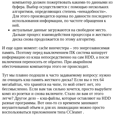
компьютер должен пожертвовать какими-то данными из
буфера. Выбор осуществляется с помощью нескольких
алгоритмов, определяющих степень «ненадобности».
Для этого производится оценка по давности последнего
использования информации, по частоте обращения к
ней.
актуальные данные загружаются на свободное место.
Дальше процесс взаимодействия процессора и жесткого
диска снова продолжается по этому алгоритму.
И еще один момент: cache винчестера – это энергозависимая
память. Поэтому перед выключением ПК система копирует
информацию из кэша непосредственно на сам HDD, а после
включения переносить ее обратно. При аварийном
обесточивании компьютера этого не происходит.
Тут мы плавно подошли к часто задаваемому вопросу: нужно
ли очищать кэш память жесткого диска? Если вы о тех 64
мегабайтах, что хранятся на чипе, то мой ответ: нет, это
бессмысленно. Если вам так сильно хочется, просто вырубите
комп из розетки и снова включите. Стало ли вам от этого
легче? Другое дело – кэш-файлы, которые оставляют на HDD
разные программы. Вот они-то со временем занимают
внушительный объем и для их ликвидации можно просто
воспользоваться приложением типа CCleaner .