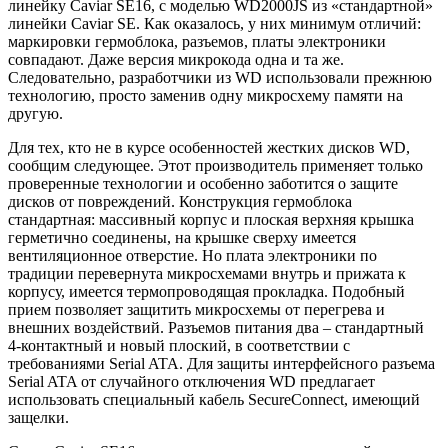
линейку Caviar SE16, с моделью WD2000JS из «стандартной»
линейки Caviar SE. Как оказалось, у них минимум отличий:
маркировки гермоблока, разъемов, платы электроники
совпадают. Даже версия микрокода одна и та же.
Следовательно, разработчики из WD использовали прежнюю
технологию, просто заменив одну микросхему памяти на
другую.
Для тех, кто не в курсе особенностей жестких дисков WD,
сообщим следующее. Этот производитель применяет только
проверенные технологии и особенно заботится о защите
дисков от повреждений. Конструкция гермоблока
стандартная: массивный корпус и плоская верхняя крышка
герметично соединены, на крышке сверху имеется
вентиляционное отверстие. Но плата электроники по
традиции перевернута микросхемами внутрь и прижата к
корпусу, имеется термопроводящая прокладка. Подобный
прием позволяет защитить микросхемы от перегрева и
внешних воздействий. Разъемов питания два – стандартный
4-контактный и новый плоский, в соответствии с
требованиями Serial ATA. Для защиты интерфейсного разъема
Serial ATA от случайного отключения WD предлагает
использовать специальный кабель SecureConnect, имеющий
защелки.