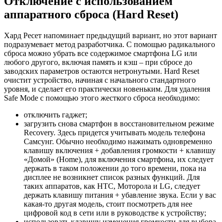
Отключение с использованием
аппаратного сброса (Hard Reset)
Хард Ресет напоминает предыдущий вариант, но этот вариант
подразумевает метод разработчика. С помощью радикального
сброса можно убрать все содержимое смартфона LG или
любого другого, включая память и кэш – при сбросе до
заводских параметров остаются нетронутыми. Hard Reset
очистит устройство, начиная с начального стандартного
уровня, и сделает его практически новеньким. Для удаления
Safe Mode с помощью этого жесткого сброса необходимо:
отключить гаджет;
загрузить снова смартфон в восстановительном режиме
Recovery. Здесь придется учитывать модель телефона
Самсунг. Обычно необходимо нажимать одновременно
клавишу включения + добавления громкости + клавишу
«Домой» (Home), для включения смартфона, их следует
держать в таком положении до того времени, пока на
дисплее не возникнет список разных функций. Для
таких аппаратов, как HTC, Моторола и LG, следует
держать клавишу питания + убавление звука. Если у вас
какая-то другая модель, стоит посмотреть для нее
цифровой код в сети или в руководстве к устройству;
использовать клавишу изменения громкости для выбора