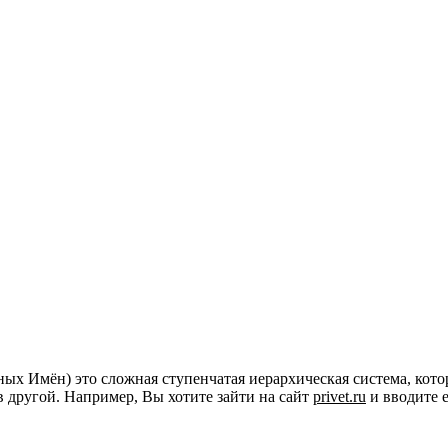
х Имён) это сложная ступенчатая иерархическая система, кото
в другой. Например, Вы хотите зайти на сайт
privet.ru
и вводите е