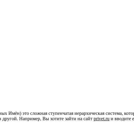
х Имён) это сложная ступенчатая иерархическая система, кото
в другой. Например, Вы хотите зайти на сайт
privet.ru
и вводите е