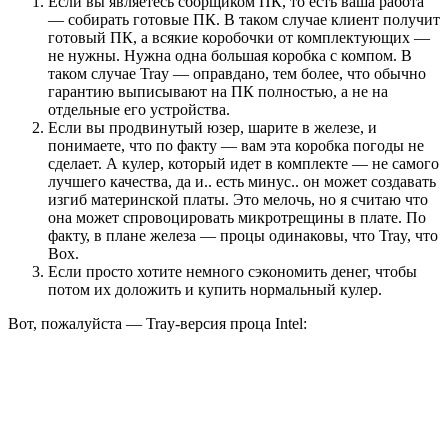
Если вы являетесь сборщиком ПК, то есть ваша работа
— собирать готовые ПК. В таком случае клиент получит
готовый ПК, а всякие коробочки от комплектующих —
не нужны. Нужна одна большая коробка с компом. В
таком случае Tray — оправдано, тем более, что обычно
гарантию выписывают на ПК полностью, а не на
отдельные его устройства.
Если вы продвинутый юзер, шарите в железе, и
понимаете, что по факту — вам эта коробка погоды не
сделает. А кулер, который идет в комплекте — не самого
лучшего качества, да и.. есть минус.. он может создавать
изгиб материнской платы. Это мелочь, но я считаю что
она может спровоцировать микротрещины в плате. По
факту, в плане железа — процы одинаковы, что Tray, что
Box.
Если просто хотите немного сэкономить денег, чтобы
потом их доложить и купить нормальный кулер.
Вот, пожалуйста — Tray-версия проца Intel: