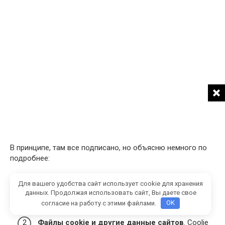
В принципе, там все подписано, но объясню немного по
подробнее:
История просмотров
. С этим пунктом все
Для вашего удобства сайт использует cookie для хранения
данных. Продолжая использовать сайт, Вы даете свое
понятно — список тех сайтов, которые вы
согласие на работу с этими файлами.
OK
посещали с последней очистки.
Файлы cookie и другие данные сайтов
. Coolie