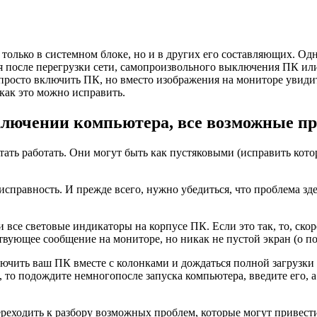
олько в системном блоке, но и в других его составляющих. Одн
я после перегрузки сети, самопроизвольного выключения ПК ил
росто включить ПК, но вместо изображения на мониторе увидите
как это можно исправить.
включении компьютера, все возможные п
ть работать. Они могут быть как пустяковыми (исправить котор
справность. И прежде всего, нужно убедиться, что проблема зд
 все световые индикаторы на корпусе ПК. Если это так, то, скор
ствующее сообщение на мониторе, но никак не пустой экран (о 
лючить ваш ПК вместе с колонками и дождаться полной загрузки 
то подождите немногопосле запуска компьютера, введите его, а з
 переходить к разбору возможных проблем, которые могут приве