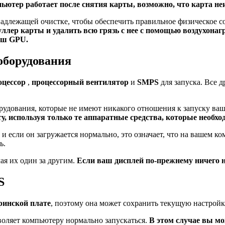
ьютер работает после снятия карты, возможно, что карта неи
 надлежащей очистке, чтобы обеспечить правильное физическое 
уллер карты и удалить всю грязь с нее с помощью воздухонаг
аш GPU.
оборудования
оцессор
,
процессорный
вентилятор
и
SMPS
для запуска. Все д
рудования, которые не имеют никакого отношения к запуску ва
 используя только те аппаратные средства, которые необход
и если он загружается нормально, это означает, что на вашем 
ь.
ая их один за другим.
Если ваш дисплей по-прежнему ничего н
S
ринской плате
, поэтому она может сохранить текущую настройку
воляет компьютеру нормально запускаться.
В этом случае вы м