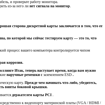
бель, и проверьте работу монитора.
рить из-за него ли
нет сигнала на монитор
.
.
рошая сторона дискретной карты заключается в том, что ее
на, по которой мы сейчас тестируем карту — это то, что
еский процесс вашего компьютера контролируется чипом
рая коррозия.
боллинге
Итак, теперь наступает время, когда вам нужно
ские
наручные ремешки с
заземлением ESD
.
ическую карту.
Прежде чем начинать что-либо, убедитесь,
вать винты боковой крышки.
ивается
держателем карты PCI
.
посредственно к видеопорту материнской платы (VGA / HDMI /