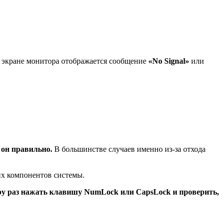
а экране монитора отображается сообщение
«No Signal»
или
 он правильно.
В большинстве случаев именно из-за отхода
их компонентов системы.
ру раз нажать клавишу NumLock или CapsLock и проверить,