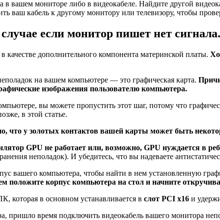
а в вашем мониторе либо в видеокабеле. Найдите другой видеока
ить ваш кабель к другому монитору или телевизору, чтобы прове
лучае если монитор пишет нет сигнала
 в качестве дополнительного компонента материнской платы.
Хо
 неполадок на вашем компьютере — это графическая карта.
Причи
графические изображения пользователю компьютера.
компьютере, вы можете пропустить этот шаг, потому что графич
зже, в этой статье.
но, что у золотых контактов вашей карты может быть некото
илятор GPU не работает или, возможно, GPU нуждается в
ре
транения неполадок). И убедитесь, что вы надеваете антистатиче
пус вашего компьютера, чтобы найти в нем установленную граф
атем положите корпус компьютера на стол и начните откручи
ПК, которая в основном устанавливается в
слот PCI x16
и удерж
ера, пришло время подключить видеокабель вашего монитора не