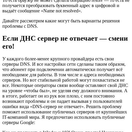
То есть браузер не может сделать операцию resolv — то есть не
получается преобразовать буквенный адрес в цифровой и
выдаёт сообщение «Name not resolved».
Давайте рассмотрим какие могут быть варианты решения
проблемы с DNS.
Если ДНС сервер не отвечает — смени
его!
У каждого более-менее крупного провайдера есть свои
серверы DNS. И все настройки сети сделаны таким образом,
что абонент при подключении автоматически получает всё
необходимое для работы. В том числе и адреса необходимых
серверов. Но вот стабильной работой могут похвастаться не
все. Некоторые операторы связи вообще оставляют свой ДНС
на уровне «чтобы был», не уделяя ему должного внимания. А
в итоге, работает он из рук вон плохо, с ним постоянно
возникают проблемы и он падает вызывая у пользователей
ошибки вида «DNS-сервер не отвечает». Решить проблему
поможет использование публичных серверов от крупнейших
IT-компаний мира. Я предпочитаю использовать публичные
серверы Google: