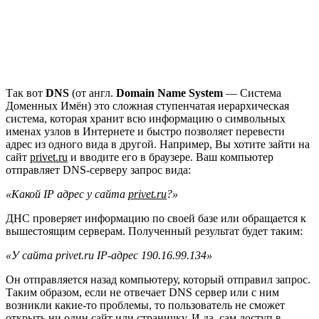
Так вот
DNS
(от англ.
Domain Name System
— Система
Доменных Имён) это сложная ступенчатая иерархическая
система, которая хранит всю информацию о символьных
именах узлов в Интернете и быстро позволяет перевести
адрес из одного вида в другой. Например, Вы хотите зайти на
сайт
privet.ru
и вводите его в браузере. Ваш компьютер
отправляет DNS-серверу запрос вида:
«Какой IP адрес у сайта
privet.ru
?»
ДНС проверяет информацию по своей базе или обращается к
вышестоящим серверам. Полученный результат будет таким:
«У сайта privet.ru IP-адрес 190.16.99.134»
Он отправляется назад компьютеру, который отправил запрос.
Таким образом, если не отвечает DNS сервер или с ним
возникли какие-то проблемы, то пользователь не сможет
открыть ни один сайт или страничку. И да, сам доступ в