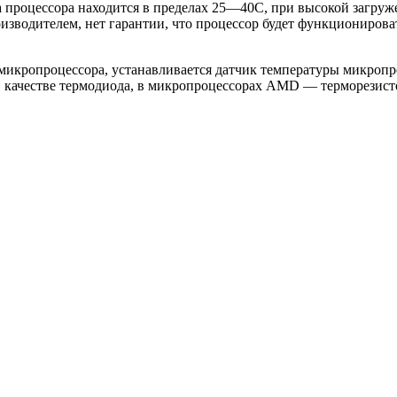
 процессора находится в пределах 25—40С, при высокой загруж
водителем, нет гарантии, что процессор будет функционироват
икропроцессора, устанавливается датчик температуры микропро
в качестве термодиода, в микропроцессорах AMD — терморезист