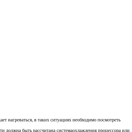
жает нагреваться, в таких ситуациях необходимо посмотреть
ности должна быть рассчитана системаохлаждения процессора или