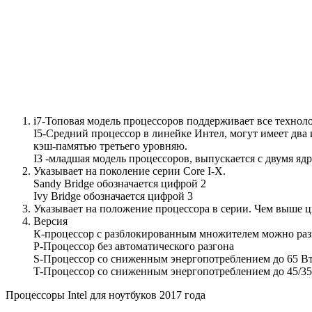
i7-Топовая модель процессоров поддерживает все техноло
I5-Средний процессор в линейке Интел, могут имеет два ил
кэш-памятью третьего уровняю.
I3 -младшая модель процессоров, выпускается с двумя ядр
Указывает на поколение серии Core I-X.
Sandy Bridge обозначается цифрой 2
Ivy Bridge обозначается цифрой 3
Указывает на положение процессора в серии. Чем выше ц
Версия
К-процессор с разблокированным множителем можно ра
P-Процессор без автоматического разгона
S-Процессор со сниженным энергопотреблением до 65 В
T-Процессор со сниженным энергопотреблением до 45/35
Процессоры Intel для ноутбуков 2017 года