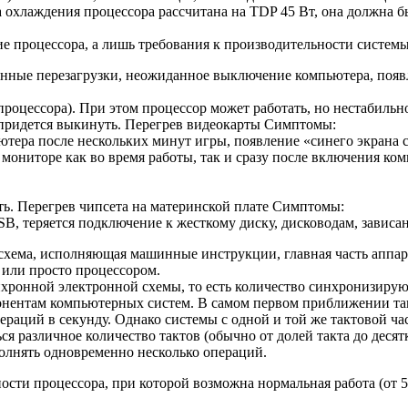
 охлаждения процессора рассчитана на TDP 45 Вт, она должна б
е процессора, а лишь требования к производительности систем
нные перезагрузки, неожиданное выключение компьютера, появл
процессора). При этом процессор может работать, но нестабильн
придется выкинуть. Перегрев видеокарты Симптомы:
ьютера после нескольких минут игры, появление «синего экрана 
а мониторе как во время работы, так и сразу после включения к
ь. Перегрев чипсета на материнской плате Симптомы:
B, теряется подключение к жесткому диску, дисководам, зависа
схема, исполняющая машинные инструкции, главная часть аппа
 или просто процессором.
хронной электронной схемы, то есть количество синхронизирую
онентам компьютерных систем. В самом первом приближении так
пераций в секунду. Однако системы с одной и той же тактовой ч
 различное количество тактов (обычно от долей такта до десят
полнять одновременно несколько операций.
и процессора, при которой возможна нормальная работа (от 54.