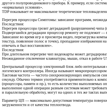
другого полупроводникового прибора. К примеру, если система
«нормальных условиях».
TDP показывает не максимальное теоретическое тепловыделени
Перегрев процессора Симптомы: зависание программ, неожида
Последствия:
Перегрев процессора грозит деградацией (разрушением) чипа (
Подвергшийся деградации процессор ремонту не подлежит — 
Зависание во время игр и просмотра видео, перезагрузка комп
текстур, появление полос и точек), пропадание изображения н
отвечать и был восстановлен».
Последствия:
При длительном перегреве чип видеокарты может деградироват
Неожиданное отключение клавиатуры, мыши, отказ в работе US
Центральный процессор электронный блок либо интегральная 
логического контроллера. Иногда называют микропроцессором
Тактовая частота — частота синхронизирующих импульсов син
секунду. Обычно термин употребляется применительно к комп
(процессора, памяти и пр.), то есть количество выполняемых о
выполнение одной операции разным системам может требоваться
и параллельную обработку, могут на одних и тех же тактах вы
Параметр ЦП — максимально допустимая температура поверхност
загруженности и от качества теплоотвода.