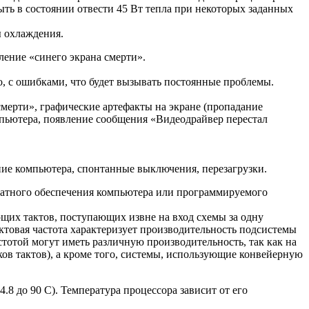
ыть в состоянии отвести 45 Вт тепла при некоторых заданных
ы охлаждения.
ение «синего экрана смерти».
о, с ошибками, что будет вызывать постоянные проблемы.
смерти», графические артефакты на экране (пропадание
омпьютера, появление сообщения «Видеодрайвер перестал
ние компьютера, спонтанные выключения, перезагрузки.
ратного обеспечения компьютера или программируемого
щих тактов, поступающих извне на вход схемы за одну
товая частота характеризует производительность подсистемы
астотой могут иметь различную производительность, так как на
ков тактов), а кроме того, системы, использующие конвейерную
8 до 90 С). Температура процессора зависит от его