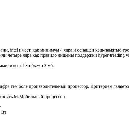
гии, intel имеет, как минимум 4 ядра и оснащен кэш-памятью тре
и четыре ядра как правило лишены поддержки hyper-treading virtu
ами, имеет L3-обьемо 3 мб.
ифра тем боле производительный процессор. Критерием является
згонять.М-Мобильный процессор
т
 Вт