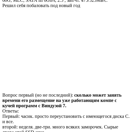
60G, MLC, SATA III 6Gb/s, 2.5 , зап/чт. 475/525МБ/с.
Решил себя побаловать под новый год
Вопрос первый (но не последний):
сколько может занять
времени его размещение на уже работающим компе с
кучей программ с Виндузой 7.
Ответы:
Первый: часик. просто переустановить с имеющегося диска С.
и все.
второй: неделя. две-три. много всяких заморочек. Сырые