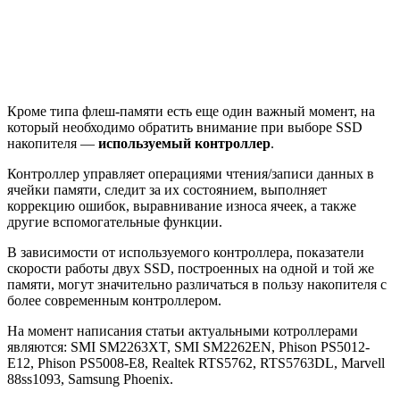
Кроме типа флеш-памяти есть еще один важный момент, на
который необходимо обратить внимание при выборе SSD
накопителя —
используемый контроллер
.
Контроллер управляет операциями чтения/записи данных в
ячейки памяти, следит за их состоянием, выполняет
коррекцию ошибок, выравнивание износа ячеек, а также
другие вспомогательные функции.
В зависимости от используемого контроллера, показатели
скорости работы двух SSD, построенных на одной и той же
памяти, могут значительно различаться в пользу накопителя с
более современным контроллером.
На момент написания статьи актуальными котроллерами
являются: SMI SM2263XT, SMI SM2262EN, Phison PS5012-
E12, Phison PS5008-E8, Realtek RTS5762, RTS5763DL, Marvell
88ss1093, Samsung Phoenix.