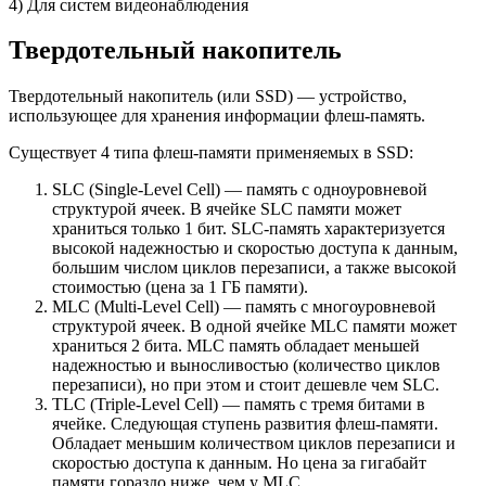
4) Для систем видеонаблюдения
Твердотельный накопитель
Твердотельный накопитель (или SSD) — устройство,
использующее для хранения информации флеш-память.
Существует 4 типа флеш-памяти применяемых в SSD:
SLC (Single-Level Cell) — память с одноуровневой
структурой ячеек. В ячейке SLC памяти может
храниться только 1 бит. SLC-память характеризуется
высокой надежностью и скоростью доступа к данным,
большим числом циклов перезаписи, а также высокой
стоимостью (цена за 1 ГБ памяти).
MLC (Multi-Level Cell) — память с многоуровневой
структурой ячеек. В одной ячейке MLC памяти может
храниться 2 бита. MLC память обладает меньшей
надежностью и выносливостью (количество циклов
перезаписи), но при этом и стоит дешевле чем SLC.
TLC (Triple-Level Cell) — память с тремя битами в
ячейке. Следующая ступень развития флеш-памяти.
Обладает меньшим количеством циклов перезаписи и
скоростью доступа к данным. Но цена за гигабайт
памяти гораздо ниже, чем у MLC.