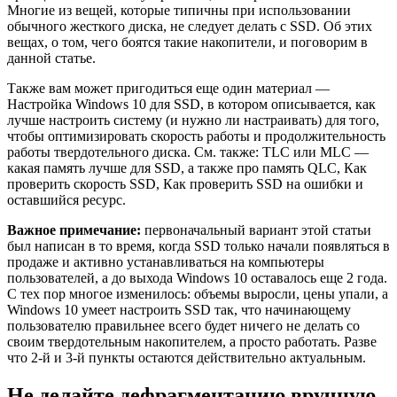
Многие из вещей, которые типичны при использовании
обычного жесткого диска, не следует делать с SSD. Об этих
вещах, о том, чего боятся такие накопители, и поговорим в
данной статье.
Также вам может пригодиться еще один материал —
Настройка Windows 10 для SSD, в котором описывается, как
лучше настроить систему (и нужно ли настраивать) для того,
чтобы оптимизировать скорость работы и продолжительность
работы твердотельного диска. См. также: TLC или MLC —
какая память лучше для SSD, а также про память QLC, Как
проверить скорость SSD, Как проверить SSD на ошибки и
оставшийся ресурс.
Важное примечание:
первоначальный вариант этой статьи
был написан в то время, когда SSD только начали появляться в
продаже и активно устанавливаться на компьютеры
пользователей, а до выхода Windows 10 оставалось еще 2 года.
С тех пор многое изменилось: объемы выросли, цены упали, а
Windows 10 умеет настроить SSD так, что начинающему
пользователю правильнее всего будет ничего не делать со
своим твердотельным накопителем, а просто работать. Разве
что 2-й и 3-й пункты остаются действительно актуальным.
Не делайте дефрагментацию вручную