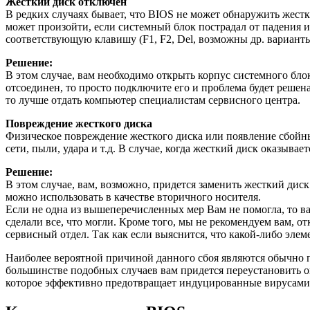
Жесткий диск отключен
В редких случаях бывает, что BIOS не может обнаружить жестк
может произойти, если системный блок пострадал от падения ил
соответствующую клавишу (F1, F2, Del, возможны др. варианты
Решение:
В этом случае, вам необходимо открыть корпус системного бло
отсоединен, то просто подключите его и проблема будет решена
то лучше отдать компьютер специалистам сервисного центра.
Повреждение жесткого диска
Физическое повреждение жесткого диска или появление сбойны
сети, пыли, удара и т.д. В случае, когда жесткий диск оказыв
Решение:
В этом случае, вам, возможно, придется заменить жесткий дис
можно использовать в качестве вторичного носителя.
Если не одна из вышеперечисленных мер Вам не помогла, то ва
сделали все, что могли. Кроме того, мы не рекомендуем вам, 
сервисный отдел. Так как если выяснится, что какой-либо элеме
Наиболее вероятной причиной данного сбоя являются обычно п
большинстве подобных случаев вам придется переустановить 
которое эффективно предотвращает индуцированные вирусами 