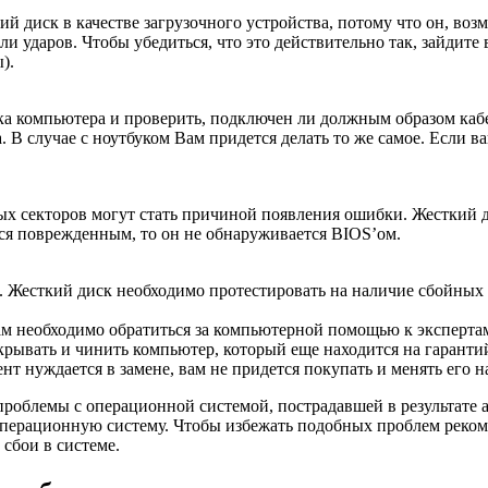
ий диск в качестве загрузочного устройства, потому что он, во
и ударов. Чтобы убедиться, что это действительно так, зайдите
).
ка компьютера и проверить, подключен ли должным образом кабе
. В случае с ноутбуком Вам придется делать то же самое. Если 
х секторов могут стать причиной появления ошибки. Жесткий ди
ается поврежденным, то он не обнаруживается BIOS’ом.
к. Жесткий диск необходимо протестировать на наличие сбойных 
м необходимо обратиться за компьютерной помощью к экспертам.
открывать и чинить компьютер, который еще находится на гарант
нт нуждается в замене, вам не придется покупать и менять его н
роблемы с операционной системой, пострадавшей в результате 
операционную систему. Чтобы избежать подобных проблем реком
сбои в системе.