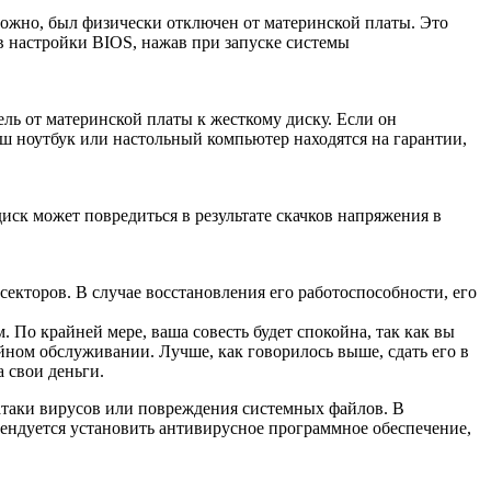
зможно, был физически отключен от материнской платы. Это
 в настройки BIOS, нажав при запуске системы
ль от материнской платы к жесткому диску. Если он
ваш ноутбук или настольный компьютер находятся на гарантии,
ск может повредиться в результате скачков напряжения в
секторов. В случае восстановления его работоспособности, его
 По крайней мере, ваша совесть будет спокойна, так как вы
ийном обслуживании. Лучше, как говорилось выше, сдать его в
а свои деньги.
атаки вирусов или повреждения системных файлов. В
ендуется установить антивирусное программное обеспечение,