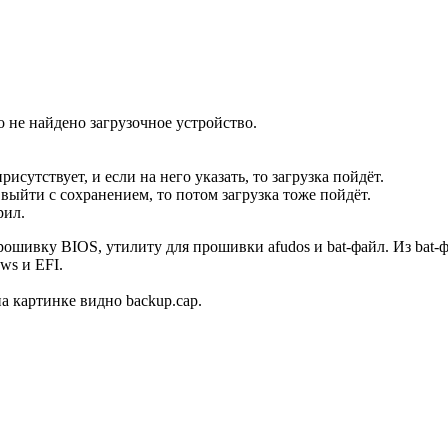
о не найдено загрузочное устройство.
рисутствует, и если на него указать, то загрузка пойдёт.
 выйти с сохранением, то потом загрузка тоже пойдёт.
рил.
шивку BIOS, утилиту для прошивки afudos и bat-файл. Из bat-фа
ws и EFI.
а картинке видно backup.cap.