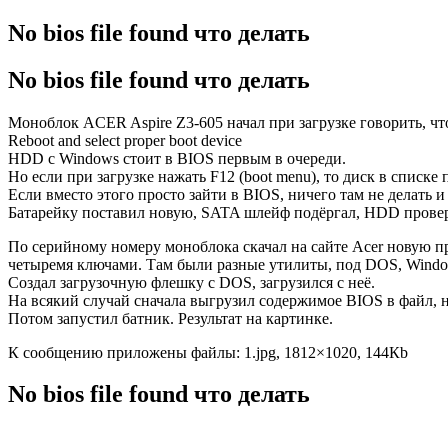
No bios file found что делать
No bios file found что делать
Моноблок ACER Aspire Z3-605 начал при загрузке говорить, чт
Reboot and select proper boot device
HDD с Windows стоит в BIOS первым в очереди.
Но если при загрузке нажать F12 (boot menu), то диск в списке п
Если вместо этого просто зайти в BIOS, ничего там не делать и
Батарейку поставил новую, SATA шлейф подёргал, HDD прове
По серийному номеру моноблока скачал на сайте Acer новую про
четыремя ключами. Там были разные утилиты, под DOS, Windo
Создал загрузочную флешку с DOS, загрузился с неё.
На всякий случай сначала выгрузил содержимое BIOS в файл, н
Потом запустил батник. Результат на картинке.
К сообщению приложены файлы: 1.jpg, 1812×1020, 144Кb
No bios file found что делать