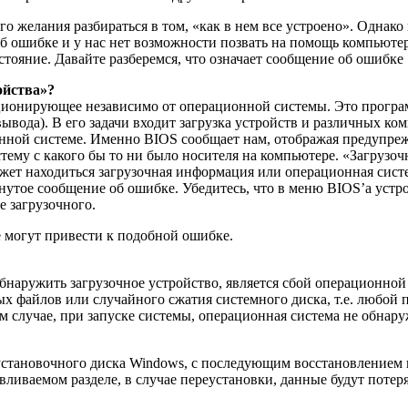
 желания разбираться в том, «как в нем все устроено». Однако 
об ошибке и у нас нет возможности позвать на помощь компьюте
стояние. Давайте разберемся, что означает сообщение об ошибке
ойства»?
ционирующее независимо от операционной системы. Это програ
вывода). В его задачи входит загрузка устройств и различных к
ной системе. Именно BIOS сообщает нам, отображая предупрежд
стему с какого бы то ни было носителя на компьютере. «Загрузо
ет находиться загрузочная информация или операционная систем
утое сообщение об ошибке. Убедитесь, что в меню BIOS’а устро
е загрузочного.
 могут привести к подобной ошибке.
бнаружить загрузочное устройство, является сбой операционной
ых файлов или случайного сжатия системного диска, т.е. любой
 случае, при запуске системы, операционная система не обнару
 установочного диска Windows, с последующим восстановлением
вливаемом разделе, в случае переустановки, данные будут потер