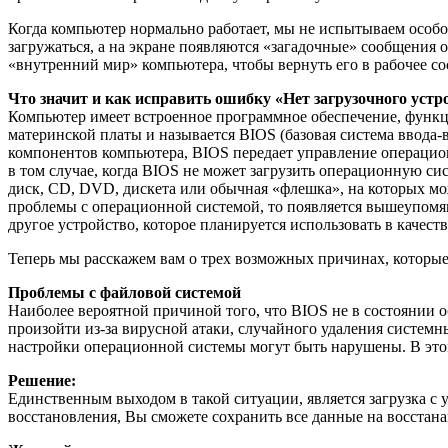
Когда компьютер нормально работает, мы не испытываем особого
загружаться, а на экране появляются «загадочные» сообщения 
«внутренний мир» компьютера, чтобы вернуть его в рабочее со
Что значит и как исправить ошибку «Нет загрузочного устр
Компьютер имеет встроенное программное обеспечение, функ
материнской платы и называется BIOS (базовая система ввода-
компонентов компьютера, BIOS передает управление операцион
в том случае, когда BIOS не может загрузить операционную си
диск, CD, DVD, дискета или обычная «флешка», на которых мож
проблемы с операционной системой, то появляется вышеупомян
другое устройство, которое планируется использовать в качеств
Теперь мы расскажем вам о трех возможных причинах, которые
Проблемы с файловой системой
Наиболее вероятной причиной того, что BIOS не в состоянии о
произойти из-за вирусной атаки, случайного удаления системн
настройки операционной системы могут быть нарушены. В этом
Решение:
Единственным выходом в такой ситуации, является загрузка с
восстановления, Вы сможете сохранить все данные на восстана