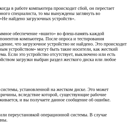
когда в работе компьютера происходит сбой, он перестает
рного специалиста, то мы вынуждены заглянуть во
 «Не найдено загрузочных устройств».
ммное обеспечение «вшито» во флеш-память каждой
омпонентов компьютера. После опроса и тестирования
ение, что загрузочное устройство не найдено. Это происходит
чным устройством» могут быть такие носители, как жесткий
а. Если это устройство отсутствует, выключено или есть
йством загрузки выбран раздел жесткого диска или любое
 системы, установленной на жестком диске. Это может
 причины, вследствие которой, существующие рабочие
живается, и вы получаете данное сообщение об ошибке.
 или переустановкой операционной системы. В случае
яны.