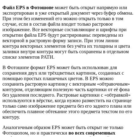
Файл EPS в Фотошопе
может быть открыт напрямую или
экспортирован в уже открытый документ через буфер обмена.
При этом без изменений его можно открыть только в том
случае, если в состав файла входит только растровое
изображение. Все векторные составляющие и шрифты при
открытии файла EPS будут растрированы: переведены из
векторной в растровую форму записи. При этом линии
контура векторных элементов без учёта их толщины и цвета
заливки внутри контура могут быть сохранены в отдельном
списке элементов PATH.
В Фотошопе формат EPS может быть использован для
сохранения двух или трёхцветных картинок, созданных с
помощью простых плашечных цветов. В EPS можно
сохранить растровую картинку с векторным «обтравочным»
контуром, отделяющим полезную часть картинки от её фона
без удаления последнего. Растровые картинки с «обтравкой»
используются в вёрстке, когда нужно разместить на странице
только само изображение предмета без его заднего плана или
обеспечить плавное обтекание этого предмета текстом по его
контуру.
Аналогичным образом EPS может быть открыт не только
Фотошопом, но и практически
во всех современных