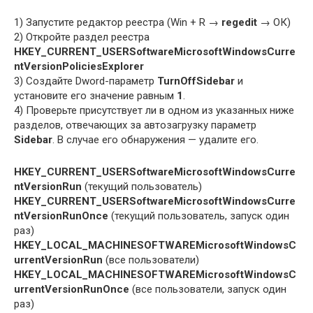
1) Запустите редактор реестра (Win + R →
regedit
→ ОК)
2) Откройте раздел реестра
HKEY_CURRENT_USERSoftwareMicrosoftWindowsCurre
ntVersionPoliciesExplorer
3) Создайте Dword-параметр
TurnOffSidebar
и
установите его значение равным
1
.
4) Проверьте присутствует ли в одном из указанных ниже
разделов, отвечающих за автозагрузку параметр
Sidebar
. В случае его обнаружения — удалите его.
HKEY_CURRENT_USERSoftwareMicrosoftWindowsCurre
ntVersionRun
(текущий пользователь)
HKEY_CURRENT_USERSoftwareMicrosoftWindowsCurre
ntVersionRunOnce
(текущий пользователь, запуск один
раз)
HKEY_LOCAL_MACHINESOFTWAREMicrosoftWindowsC
urrentVersionRun
(все пользователи)
HKEY_LOCAL_MACHINESOFTWAREMicrosoftWindowsC
urrentVersionRunOnce
(все пользователи, запуск один
раз)