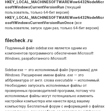
HKEY_LOCAL_MACHINESOFTWAREWow6432NodeMicr
osoftWindowsCurrentVersionRun
(текущий
пользователь, только 64-бит версия)
HKEY_LOCAL_MACHINESOFTWAREWow6432NodeMicr
osoftWindowsCurrentVersionRunOnce
(все
пользователи, запуск один раз, только 64-бит версия)
filecheck
.
ru
Подлинный файл sidebar.exe является одним из
компонентов программного обеспечения
Microsoft
Windows
, разработанного
Microsoft
.
Sidebar.exe — это исполняемый файл (программа) для
Windows. Расширение имени файла
.exe
— это
аббревиатура от англ. слова
executable
— исполнимый.
Необходимо запускать исполняемые файлы от
проверенных производителей программ, потому что
исполняемые файлы могут потенциально изменить
настройки компьютера или нанести вред вашему
компьютеру. Бесплатный форум с информацией о файлах