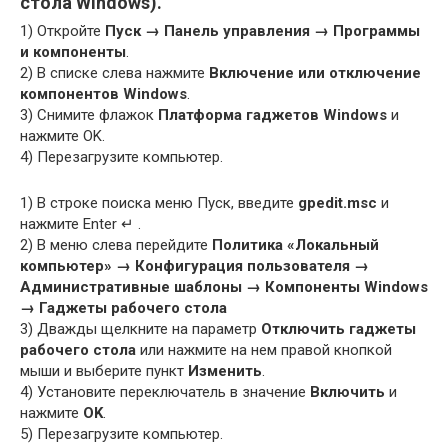
стола Windows).
1) Откройте
Пуск → Панель управления → Программы
и компоненты
.
2) В списке слева нажмите
Включение или отключение
компонентов Windows
.
3) Cнимите флажок
Платформа гаджетов Windows
и
нажмите OK.
4) Перезагрузите компьютер.
1) В строке поиска меню Пуск, введите
gpedit.msc
и
нажмите Enter ↵ .
2) В меню слева перейдите
Политика «Локальный
компьютер» → Конфигурация пользователя →
Административные шаблоны → Компоненты Windows
→ Гаджеты рабочего стола
3) Дважды щелкните на параметр
Отключить гаджеты
рабочего стола
или нажмите на нем правой кнопкой
мыши и выберите пункт
Изменить
.
4) Установите переключатель в значение
Включить
и
нажмите
OK
.
5) Перезагрузите компьютер.