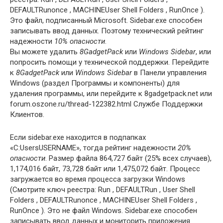
DEFAULTRunonce , MACHINEUser Shell Folders , RunOnce ).
Это файл, подписанный Microsoft. Sidebar.exe способен
записывать ввод данных. Поэтому технический рейтинг
надежности
10% опасности
.
Вы можете удалить
8GadgetPack
или
Windows Sidebar
, или
попросить помощи у технической поддержки. Перейдите
к
8GadgetPack
или
Windows Sidebar
в Панели управления
Windows (раздел Программы и компоненты) для
удаления программы, или перейдите к 8gadgetpack.net или
forum.oszone.ru/thread-122382.html Службе Поддержки
Клиентов.
Если sidebar.exe находится в подпапках
«C:UsersUSERNAME», тогда рейтинг надежности
20%
опасности
. Размер файла 864,727 байт (25% всех случаев),
1,174,016 байт, 73,728 байт или 1,475,072 байт. Процесс
загружается во время процесса загрузки Windows
(Смотрите ключ реестра: Run , DEFAULTRun , User Shell
Folders , DEFAULTRunonce , MACHINEUser Shell Folders ,
RunOnce ). Это не файл Windows. Sidebar.exe способен
записывать ввод данных и мониторить приложения.