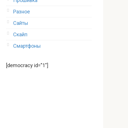
Прошивка
Разное
Сайты
Скайп
Смартфоны
[democracy id="1"]