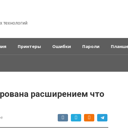
х технологий
ния
Принтеры
Ошибки
Пароли
Планш
ирована расширением что
ое