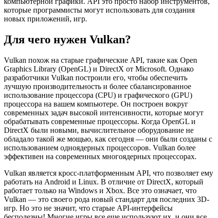
компьютерной графики. API это просто набор инструментов,
которые программисты могут использовать для создания
новых приложений, игр.
Для чего нужен Vulkan?
Vulkan похож на старые графические API, такие как Open
Graphics Library (OpenGL) и DirectX от Microsoft. Однако
разработчики Vulkan построили его, чтобы обеспечить
лучшую производительность и более сбалансированное
использование процессора (CPU) и графического (GPU)
процессора на вашем компьютере. Он построен вокруг
современных задач высокой интенсивности, которые могут
обрабатывать современные процессоры. Когда OpenGL и
DirectX были новыми, вычислительное оборудование не
обладало такой же мощью, как сегодня — они были созданы с
использованием одноядерных процессоров. Vulkan более
эффективен на современных многоядерных процессорах.
Vulkan является кросс-платформенным API, что позволяет ему
работать на Android и Linux. В отличие от DirectX, который
работает только на Windows и Xbox. Все это означает, что
Vulkan — это своего рода новый стандарт для последних 3D-
игр. Но это не значит, что старые API-интерфейсы
бесполезны! Многие игры все еще используют их, и они все