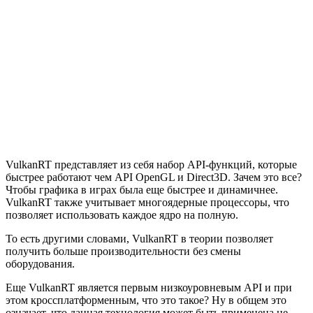
VulkanRT представляет из себя набор API-функций, которые
быстрее работают чем API OpenGL и Direct3D. Зачем это все?
Чтобы графика в играх была еще быстрее и динамичнее.
VulkanRT также учитывает многоядерные процессоры, что
позволяет использовать каждое ядро на полную.
То есть другими словами, VulkanRT в теории позволяет
получить больше производительности без смены
оборудования.
Еще VulkanRT является первым низкоуровневым API и при
этом кроссплатформенным, что это такое? Ну в общем это
означает, что данная технология может быть применена не