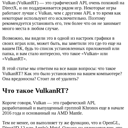
Vulkan (VulkanRT) — это графический API, очень похожий на
DirectX, и он поддерживается рядом игр. Некоторые игры
работают лучше с Vulkan, чем с другими API, в то время как
некоторые используют его исключительно. Поэтому
рекомендуется установить его, тем более что он не занимает
много места в любом случае.
Возможно, вы видели это в одной из настроек графики в
своих играх или, может быть, вы заметили это где-то еще на
вашем ПК, будь то список установленных приложений или
папка, и вам стало интересно, что такое «Vulkan» или
«VulkanRT».
В этой статье мы ответим на все ваши вопросы: что такое
VulkanRT? Как это было установлено на вашем компьютере?
Она вредоносна? Стоит ли её удалить?
Что такое VulkanRT?
Короче говоря, Vulkan — это графический API,
разработанный и выпущенный группой Khronos еще в начале
2016 года и основанный на AMD Mantle.
Тем не менее, он выполняет ту же функцию, что и OpenGL,
Direct3D 12 или Apple’s Metal. Однако он отличается тем, что