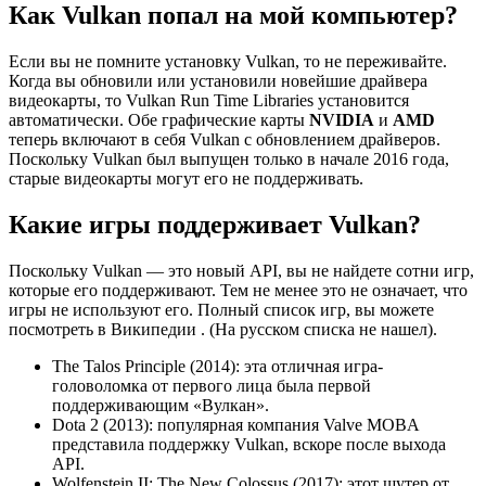
Как Vulkan попал на мой компьютер?
Если вы не помните установку Vulkan, то не переживайте.
Когда вы обновили или установили новейшие драйвера
видеокарты, то Vulkan Run Time Libraries установится
автоматически. Обе графические карты
NVIDIA
и
AMD
теперь включают в себя Vulkan с обновлением драйверов.
Поскольку Vulkan был выпущен только в начале 2016 года,
старые видеокарты могут его не поддерживать.
Какие игры поддерживает Vulkan?
Поскольку Vulkan — это новый API, вы не найдете сотни игр,
которые его поддерживают. Тем не менее это не означает, что
игры не используют его. Полный список игр, вы можете
посмотреть в Википедии . (На русском списка не нашел).
The Talos Principle (2014): эта отличная игра-
головоломка от первого лица была первой
поддерживающим «Вулкан».
Dota 2 (2013): популярная компания Valve MOBA
представила поддержку Vulkan, вскоре после выхода
API.
Wolfenstein II: The New Colossus (2017): этот шутер от