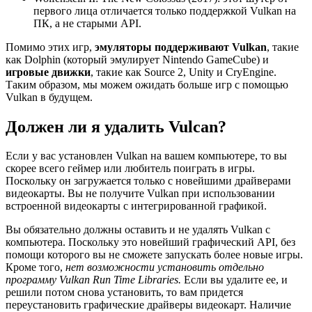
первого лица отличается только поддержкой Vulkan на
ПК, а не старыми API.
Помимо этих игр,
эмуляторы поддерживают Vulkan
, такие
как Dolphin (который эмулирует Nintendo GameCube) и
игровые движки
, такие как Source 2, Unity и CryEngine.
Таким образом, мы можем ожидать больше игр с помощью
Vulkan в будущем.
Должен ли я удалить Vulcan?
Если у вас установлен Vulkan на вашем компьютере, то вы
скорее всего геймер или любитель поиграть в игры.
Поскольку он загружается только с новейшими драйверами
видеокарты. Вы не получите Vulkan при использовании
встроенной видеокарты с интегрированной графикой.
Вы обязательно должны оставить и не удалять Vulkan с
компьютера. Поскольку это новейший графический API, без
помощи которого вы не сможете запускать более новые игры.
Кроме того,
нет возможности установить отдельно
программу Vulkan Run Time Libraries.
Если вы удалите ее, и
решили потом снова установить, то вам придется
переустановить графические драйверы видеокарт. Наличие