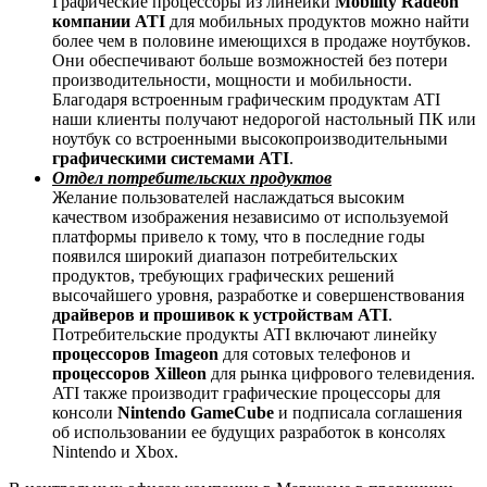
Графические процессоры из линейки
Mobility Radeon
компании ATI
для мобильных продуктов можно найти
более чем в половине имеющихся в продаже ноутбуков.
Они обеспечивают больше возможностей без потери
производительности, мощности и мобильности.
Благодаря встроенным графическим продуктам ATI
наши клиенты получают недорогой настольный ПК или
ноутбук со встроенными высокопроизводительными
графическими системами ATI
.
Отдел потребительских продуктов
Желание пользователей наслаждаться высоким
качеством изображения независимо от используемой
платформы привело к тому, что в последние годы
появился широкий диапазон потребительских
продуктов, требующих графических решений
высочайшего уровня, разработке и совершенствования
драйверов и прошивок к устройствам ATI
.
Потребительские продукты ATI включают линейку
процессоров Imageon
для сотовых телефонов и
процессоров Xilleon
для рынка цифрового телевидения.
ATI также производит графические процессоры для
консоли
Nintendo GameCube
и подписала соглашения
об использовании ее будущих разработок в консолях
Nintendo и Xbox.