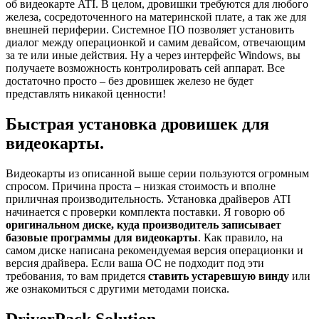
об видеокарте ATI. В целом, дровишки требуются для любого
железа, сосредоточенного на материнской плате, а так же для
внешней периферии. Системное ПО позволяет установить
диалог между операционкой и самим девайсом, отвечающим
за те или иные действия. Ну а через интерфейс Windows, вы
получаете возможность контролировать сей аппарат. Все
достаточно просто – без дровишек железо не будет
представлять никакой ценности!
Быстрая установка дровишек для
видеокарты.
Видеокарты из описанной выше серии пользуются огромным
спросом. Причина проста – низкая стоимость и вполне
приличная производительность. Установка драйверов ATI
начинается с проверки комплекта поставки. Я говорю об
оригинальном диске, куда производитель записывает
базовые программы для видеокарты
. Как правило, на
самом диске написана рекомендуемая версия операционки и
версия драйвера. Если ваша ОС не подходит под эти
требования, то вам придется
ставить устаревшую винду
или
же ознакомиться с другими методами поиска.
DriverPack Solution.