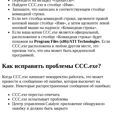
Перейдите на вкладку «Процессы».
Найдите CCC.exe в столбце «Имя».
Запишите, что написано в соответствующем столбце
командной строки.
Если нет столбца командной строки, щелкните правой
кнопкой мыши столбце «Имя», а затем щелкните левой
кнопкой мыши на надписи «Командная строка».
Если ваша копия CCC.exe является официальной,
расположение в столбце «Командная строка» будет
похожим на
Program Files (x86)/ATI Technologies
. Если
ССС.exe расположена в любом другом месте, это
признак того, что она может быть вредоносной
программой.
Как исправить проблемы CCC.exe?
Когда ССС.exe начинает некорректно работать, это может
привести к сообщению об ошибке, которая выскочит на
экране. Некоторые распространенные сообщения об ошибках:
CCC.exe перестал отвечать
CCC.exe испытывает проблемы
Центр управления Catalyst: приложение обнаружило
ошибку и должно быть закрыто