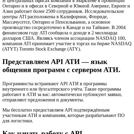
В центральных офисах компании в Маркхеме в провинции
Онтарио и в офисах в Северной и Южной Америке, Европе и
Азии работает более 2500 сотрудников. Исследовательские
центры ATI расположены в Калифорнии, Флориде,
Массачусетсе, Онтарио и Пенсильвании, а основное
производство сосредоточено в Канаде и на Тайване. В 2004
финансовом году ATI сообщила о доходе в 2 миллиарда
долларов США. Являясь членом ассоциации NASDAQ 100,
компания ATI принимает участие в торгах на бирже NASDAQ
(ATYT) Toronto Stock Exchange (ATY).
Представляем API АТИ — язык
общения программ с сервером АТИ.
Программисты встраивают API АТИ в программы
внутреннего или бухгалтерского учёта. Такие программы
работают в АТИ за вас: автоматически публикуют заявки,
отправляют предложения и документы.
Мы бесплатно предоставляем API подтверждённым
участникам АТИ и компаниям, которые разрабатывают ПО
для логистики.
Как начать работу с API