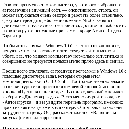
Главное преимущество компьютера, у которого выброшен из
автозагрузки ненужный софт, — оперативность старта, он
может запускаться очень быстро и работать более стабильно,
сразу же переходя в рабочее положение. Чтобы забыть о
длительном запуске своего устройства, достаточно выбросить
из автозагрузки ненужные программы вроде Амиго, Яндекс
Бара и пр.
Чтобы автозагрузка в Windows 10 была чиста от «лишних»,
ненужных пользователю утилит, следует зайти в меню и
убрать все, что мешает компьютеру нормально запуститься и
совершенно не требуется пользователю прямо здесь и сейчас.
Проще всего отключать автозапуск программы в Windows 10 с
помощью диспетчера задач, который открывается
комбинацией клавиш Ctrl + Shift + Esc (одновременно нажать
на клавиатуре) или просто кликом левой кнопкой мыши по
кнопке «Пуск» на панели задач. В списке, который открылся,
выберите «Диспетчер задач». В его меню откройте вкладку
«Автозагрузка», и вы увидите перечень программ, имеющих
право на «автозапуск» в компьютере. О том, как сильно они
затрудняют загрузку ОС, расскажет колонка «Влияние на
запуск» (не всегда корректно).
Папка с «автозагрузочными» файлами