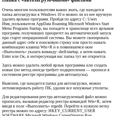
Очень многим пользователям важно знать, где находится
папка автозагрузки в Windows 10 и можно ли из нее вручную
удалять ярлыки программ. Пройдя по адресу C: Users
Имя_пользователя AppData Roaming Microsoft Windows Start
Menu Programs Startup, вы попадете в хранилище всех ярлыков
программ, получивших приоритет на автоматический запуск
при старте операционной системы. Вы можете скопировать
данный адрес себе в поисковую строку или просто нажать
комбинацию клавиш Win+R и в появившемся окне
«Выполнить» указать команду: shell:startup, а затем нажать
Enter или Ок, и интересующая вас папка тут же откроется.
Здесь можно удалить любой ярлык программы или создать
новые (но метод иногда требует подкрепления — прописи в
системном реестре программы для автозапуска).
Выяснив, где находится папка для автозагрузки, можно
оптимизировать работу ПК, удалив все ненужные утилиты.
Для редактирования реестра автозагрузочный файл можно
прописать, вызывая редактор реестра командой Win+R, затем
введя в поле «Выполнить» regedit. Перейти в нужную ветку
реестра можно по адресу: HKEY_CURRENT_USER
SOFTWARE Microsoft Windows CurrentVersion Run.