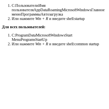
C:ПользователиИмя
пользователяAppDataRoamingMicrosoftWindowsГлавное
менюПрограммыАвтозагрузка
Или нажмите
Win + R
и введите shell:startup
Для всех пользователей:
C:ProgramDataMicrosoftWindowsStart
MenuProgramsStartUp
Или нажмите
Win + R
и введите shell:common startup