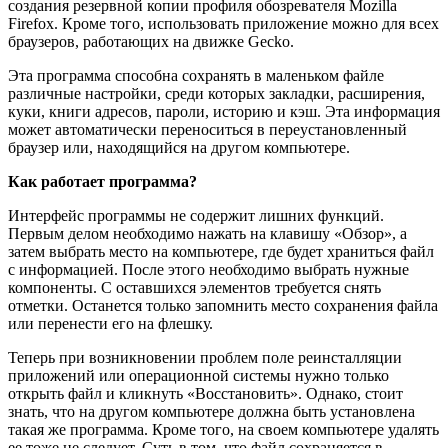
создания резервной копии профиля обозревателя Mozilla
Firefox. Кроме того, использовать приложение можно для всех
браузеров, работающих на движке Gecko.
Эта программа способна сохранять в маленьком файле
различные настройки, среди которых закладки, расширения,
куки, книги адресов, пароли, историю и кэш. Эта информация
может автоматически переноситься в переустановленный
браузер или, находящийся на другом компьютере.
Как работает программа?
Интерфейс программы не содержит лишних функций.
Первым делом необходимо нажать на клавишу «Обзор», а
затем выбрать место на компьютере, где будет храниться файл
с информацией. После этого необходимо выбрать нужные
компоненты. С оставшихся элементов требуется снять
отметки. Останется только запомнить место сохранения файла
или перенести его на флешку.
Теперь при возникновении проблем поле реинсталляции
приложений или операционной системы нужно только
открыть файл и кликнуть «Восстановить». Однако, стоит
знать, что на другом компьютере должна быть установлена
такая же программа. Кроме того, на своем компьютере удалять
ее тоже не следует. Суть в том, что файл сохраняется в