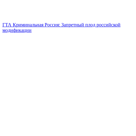
ГТА Криминальная Россия: Запретный плод российской
модификации