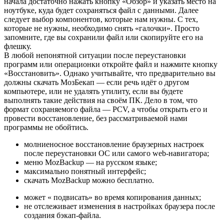
начала достаточно нажать кнопку «Обзор» и указать место на
ноутбуке, куда будет сохраняться файл с данными. Далее
следует выбор компонентов, которые нам нужны. С тех,
которые не нужны, необходимо снять «галочки». Просто
запомните, где вы сохранили файл или скопируйте его на
флешку.
В любой непонятной ситуации после переустановки
программ или операционки откройте файл и нажмите кнопку
«Восстановить». Однако учитывайте, что предварительно вы
должны скачать МозБекап — если речь идёт о другом
компьютере, или не удалять утилиту, если вы будете
выполнять такие действия на своём ПК. Дело в том, что
формат сохраняемого файла — PCV, а чтобы открыть его и
провести восстановление, без рассматриваемой нами
программы не обойтись.
молниеносное восстановление браузерных настроек
после переустановки ОС или самого web-навигатора;
меню MozBackup — на русском языке;
максимально понятный интерфейс;
скачать MozBackup можно бесплатно.
может « подвисать» во время копирования данных;
не отслеживает изменения в настройках браузера после
создания бэкап-файла.