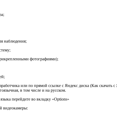
ра;
ля наблюдения;
стему;
 прикрепленными фотографиями);
ей;
зработчика или по прямой ссылке с Яндекс диска (Как скачать с
оязычная, в том числе и на русском.
 языка перейдите во вкладку «Options»
й видеокамеры: