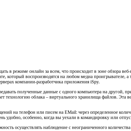
ать в режиме онлайн за всем, что происходит в зоне обзора веб
те, который воспроизводятся на любом медиа проигрывателе, а 
серверах компании-разработчика приложения iSpy.
редавать полученные данные с одного компьютера на другой, пр
ает технологию облака – виртуального хранилища файлов. Эта ве
ний на телефон или писем на EMail: через определенное колич
нь удобно, особенно, когда вы уехали в командировку или отпус
жность осуществлять наблюдение с неограниченного количества 