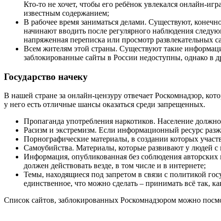
Кто-то не хочет, чтобы его ребёнок увлекался онлайн-игр
известным содержанием;
В рабочее время заниматься делами. Существуют, конечн
начинают вводить после регулярного наблюдения следую
напряженная переписка или просмотр развлекательных с
Всем жителям этой страны. Существуют такие информаци
заблокированные сайты в России недоступны, однако в д
Государство начеку
В нашей стране за онлайн-цензуру отвечает Роскомнадзор, кот
у него есть отличные шансы оказаться среди запрещенных.
Пропаганда употребления наркотиков. Население должно
Расизм и экстремизм. Если информационный ресурс разжи
Порнографические материалы, в создании которых участ
Самоубийства. Материалы, которые развивают у людей с
Информация, опубликованная без соблюдения авторских п
должен действовать везде, в том числе и в интернете;
Темы, находящиеся под запретом в связи с политикой гос
единственное, что можно сделать – принимать всё так, как
Список сайтов, заблокированных Роскомнадзором можно посмот