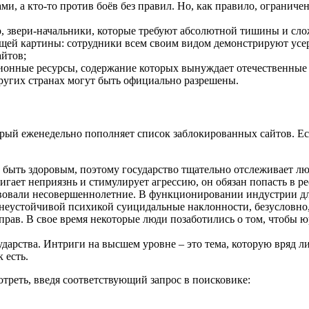
ами, а кто-то против боёв без правил. Но, как правило, ограниче
о, звери-начальники, которые требуют абсолютной тишины и сло
щей картины: сотрудники всем своим видом демонстрируют усерд
айтов;
онные ресурсы, содержание которых вынуждает отечественные 
ругих странах могут быть официально разрешены.
орый еженедельно пополняет список заблокированных сайтов. Ес
 быть здоровым, поэтому государство тщательно отслеживает 
гает неприязнь и стимулирует агрессию, он обязан попасть в р
вовали несовершеннолетние. В функционировании индустрии дл
 неустойчивой психикой суицидальные наклонности, безусловно,
рав. В свое время некоторые люди позаботились о том, чтобы ю
ударства. Интриги на высшем уровне – это тема, которую вряд л
 есть.
реть, введя соответствующий запрос в поисковике: