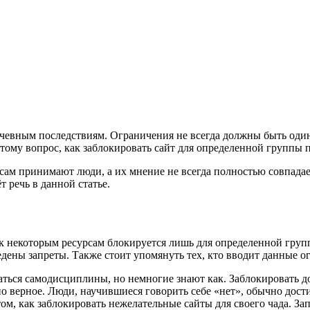
лачевным последствиям. Ограничения не всегда должны быть оди
му вопрос, как заблокировать сайт для определенной группы по
м принимают люди, а их мнение не всегда полностью совпадает
т речь в данной статье.
к некоторым ресурсам блокируется лишь для определенной групп
едены запреты. Также стоит упомянуть тех, кто вводит данные о
аться самодисциплины, но немногие знают как. Заблокировать д
о верное. Люди, научившиеся говорить себе «нет», обычно дости
 том, как заблокировать нежелательные сайты для своего чада. 