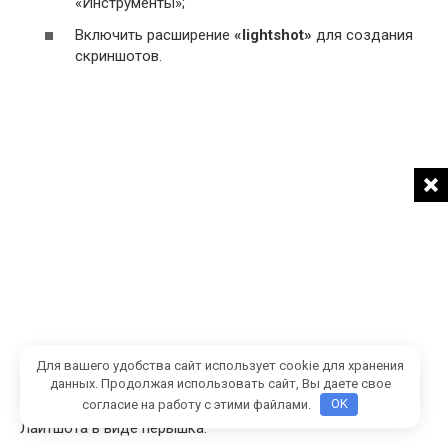
«Инструменты»;
Включить расширение
«lightshot»
для создания
скриншотов.
Для вашего удобства сайт использует cookie для хранения
данных. Продолжая использовать сайт, Вы даете свое
согласие на работу с этими файлами.
OK
В верхнем правом углу появиться фирменный фавикон
Лайтшота в виде пёрышка.