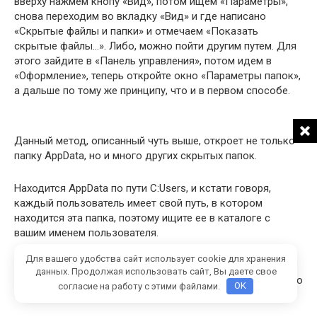
вверху нажмем кнопу «Вид», потом ищем «Параметры»,
снова переходим во вкладку «Вид» и где написано
«Скрытые файлы и папки» и отмечаем «Показать
скрытые файлы…». Либо, можно пойти другим путем. Для
этого зайдите в «Панель управления», потом идем в
«Оформление», теперь откройте окно «Параметры папок»,
а дальше по тому же принципу, что и в первом способе.
Данный метод, описанный чуть выше, откроет не только
папку AppData, но и много других скрытых папок.
Находится AppData по пути C:Users, и кстати говоря,
каждый пользователь имеет свой путь, в котором
находится эта папка, поэтому ищите ее в каталоге с
вашим именем пользователя.
Для вашего удобства сайт использует cookie для хранения
Итак, в данной папке имеется еще несколько папок:
данных. Продолжая использовать сайт, Вы даете свое
Roaming, Local, LocalLow, в них также хранятся какие-либо
согласие на работу с этими файлами.
OK
системные файлы.