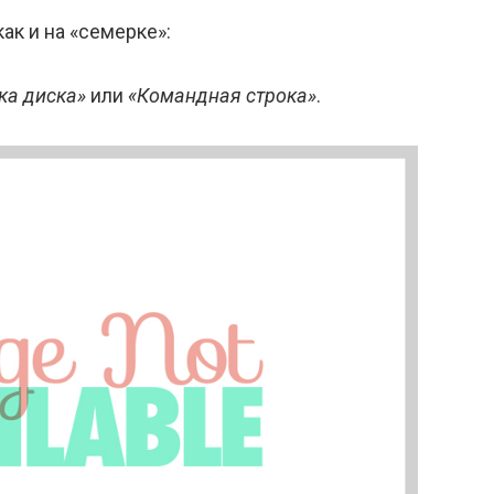
ак и на «семерке»:
ка диска»
или
«Командная строка»
.