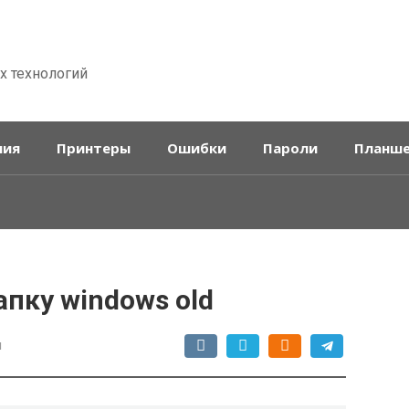
х технологий
ния
Принтеры
Ошибки
Пароли
Планш
апку windows old
и